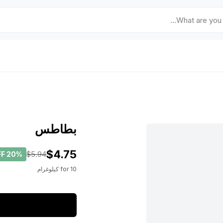
بطاطس
$4.75
$5.94
FF
20%
10
for
كيلوغرام