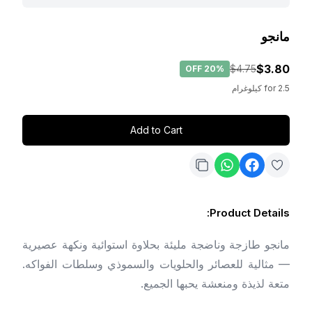
مانجو
$3.80
$4.75
OFF
20%
2.5
for
كيلوغرام
Add to Cart
:
Product Details
مانجو طازجة وناضجة مليئة بحلاوة استوائية ونكهة عصيرية
— مثالية للعصائر والحلويات والسموذي وسلطات الفواكه.
متعة لذيذة ومنعشة يحبها الجميع.